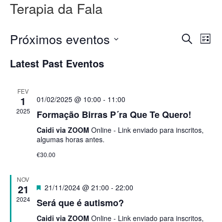
Terapia da Fala
Event
Ev
Próximos eventos
Pesquisar
Lista
Vi
Searc
Selecione
Nav
Latest Past Eventos
data
and
Views
FEV
1
01/02/2025 @ 10:00
-
11:00
Naviga
2025
Formação Birras P´ra Que Te Quero!
Caidi via ZOOM
Online - Link enviado para inscritos,
algumas horas antes.
€30.00
NOV
21
Featured
21/11/2024 @ 21:00
-
22:00
2024
Será que é autismo?
Caidi via ZOOM
Online - Link enviado para inscritos,