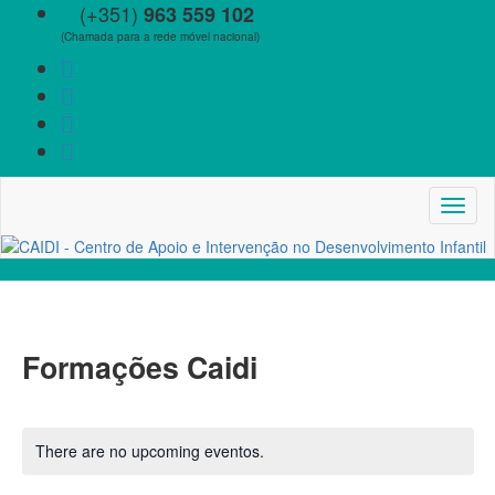
(+351)
963 559 102
(Chamada para a rede móvel nacional)
Toggl
naviga
Formações Caidi
There are no upcoming eventos.