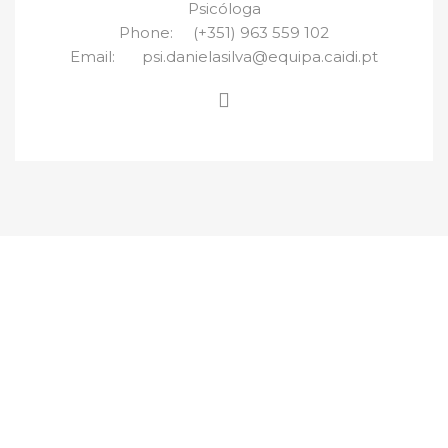
Psicóloga
Phone:
(+351) 963 559 102
Email:
psi.danielasilva@equipa.caidi.pt