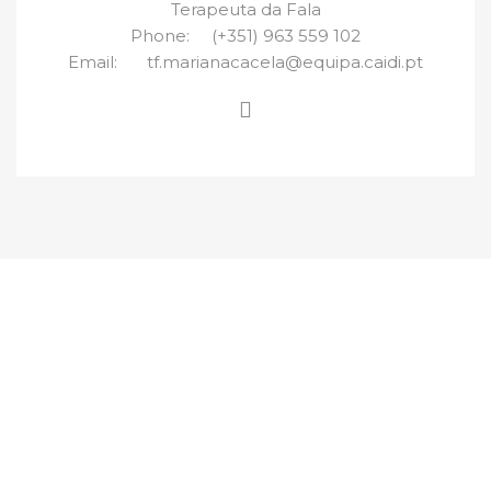
Terapeuta da Fala
Phone:
(+351) 963 559 102
Email:
tf.marianacacela@equipa.caidi.pt