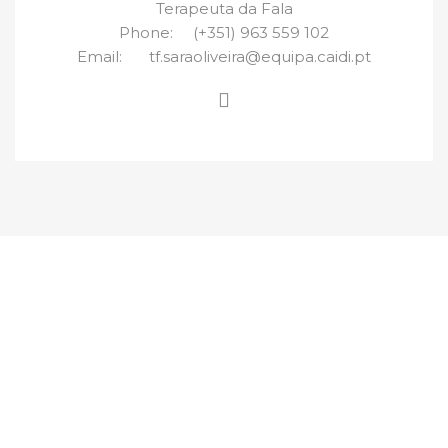
Terapeuta da Fala
Phone:
(+351) 963 559 102
Email:
tf.saraoliveira@equipa.caidi.pt