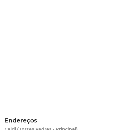
Endereços
Caidi (Torres Vedras - Principal)