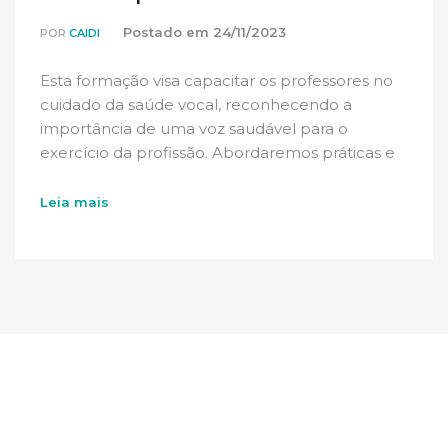
Postado em
24/11/2023
POR
CAIDI
Esta formação visa capacitar os professores no
cuidado da saúde vocal, reconhecendo a
importância de uma voz saudável para o
exercício da profissão. Abordaremos práticas e
estratégias para prevenir possíveis problemas
relacionados à voz falada.
Leia mais