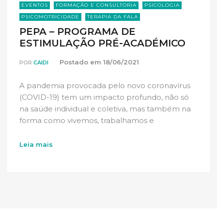
EVENTOS
FORMAÇÃO E CONSULTORIA
PSICOLOGIA
PSICOMOTRICIDADE
TERAPIA DA FALA
PEPA – PROGRAMA DE
ESTIMULAÇÃO PRÉ-ACADÉMICO
Postado em
18/06/2021
POR
CAIDI
A pandemia provocada pelo novo coronavírus
(COVID-19) tem um impacto profundo, não só
na saúde individual e coletiva, mas também na
forma como vivemos, trabalhamos e
aprendemos (OCDE, 2020). Segundo […]
Leia mais