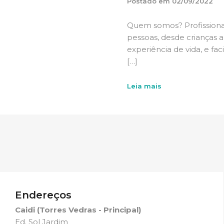
Postado em
02/09/2022
Quem somos? Profissiona
pessoas, desde crianças 
experiência de vida, e fa
[…]
Leia mais
Endereços
Caidi (Torres Vedras - Principal)
Ed. Sol Jardim