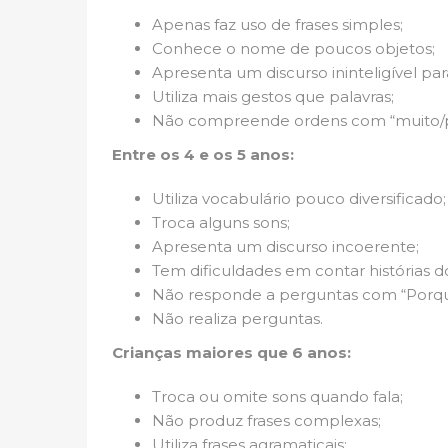
Apenas faz uso de frases simples;
Conhece o nome de poucos objetos;
Apresenta um discurso ininteligível par
Utiliza mais gestos que palavras;
Não compreende ordens com “muito/
Entre os 4 e os 5 anos:
Utiliza vocabulário pouco diversificado;
Troca alguns sons;
Apresenta um discurso incoerente;
Tem dificuldades em contar histórias do
Não responde a perguntas com “Porqu
Não realiza perguntas.
Crianças maiores que 6 anos:
Troca ou omite sons quando fala;
Não produz frases complexas;
Utiliza frases agramaticais;