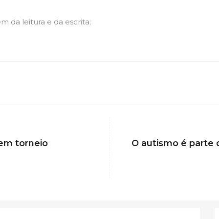
 da leitura e da escrita;
 em torneio
O autismo é part