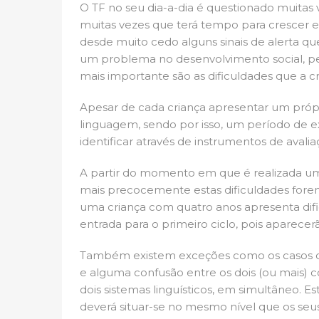
O TF no seu dia-a-dia é questionado muitas v
muitas vezes que terá tempo para crescer e 
desde muito cedo alguns sinais de alerta qu
um problema no desenvolvimento social, pess
mais importante são as dificuldades que a cr
Apesar de cada criança apresentar um própri
linguagem, sendo por isso, um período de ext
identificar através de instrumentos de avalia
A partir do momento em que é realizada uma a
mais precocemente estas dificuldades forem
uma criança com quatro anos apresenta difi
entrada para o primeiro ciclo, pois aparecerã
Também existem exceções como os casos da
e alguma confusão entre os dois (ou mais) c
dois sistemas linguísticos, em simultâneo.
deverá situar-se no mesmo nível que os seus