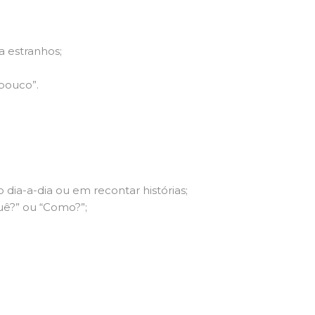
a estranhos;
pouco”.
 dia-a-dia ou em recontar histórias;
ê?” ou “Como?”;