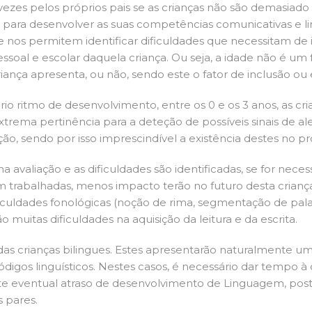
ezes pelos próprios pais se as crianças não são demasiado n
para desenvolver as suas competências comunicativas e lin
e nos permitem identificar dificuldades que necessitam de
oal e escolar daquela criança. Ou seja, a idade não é um f
iança apresenta, ou não, sendo este o fator de inclusão ou 
o ritmo de desenvolvimento, entre os 0 e os 3 anos, as cr
rema pertinência para a deteção de possíveis sinais de alert
ção, sendo por isso imprescindível a existência destes no pro
valiação e as dificuldades são identificadas, se for necess
 trabalhadas, menos impacto terão no futuro desta criança
culdades fonológicas (noção de rima, segmentação de pala
o muitas dificuldades na aquisição da leitura e da escrita.
s crianças bilingues. Estes apresentarão naturalmente u
ódigos linguísticos. Nestes casos, é necessário dar tempo 
 Este eventual atraso de desenvolvimento de Linguagem, pos
 pares.