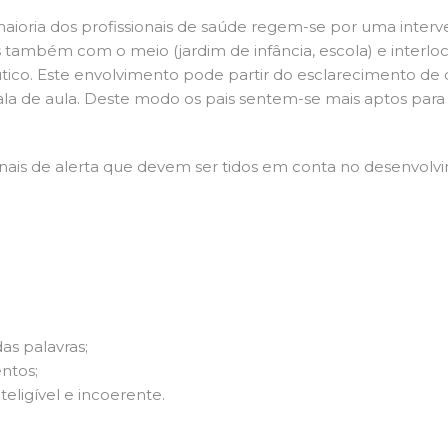
 maioria dos profissionais de saúde regem-se por uma interv
 também com o meio (jardim de infância, escola) e interloc
tico. Este envolvimento pode partir do esclarecimento de d
la de aula. Deste modo os pais sentem-se mais aptos para a
inais de alerta que devem ser tidos em conta no desenvolvi
as palavras;
ntos;
eligível e incoerente.