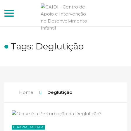
Toggle
navigation
Tags: Deglutição
Home
Deglutição
TERAPIA DA FALA