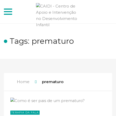
Toggle
navigation
Tags: prematuro
Home
prematuro
TERAPIA DA FALA