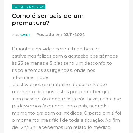
TERAPIA DA FALA
Como é ser pais de um
prematuro?
Postado em
03/11/2022
POR
CAIDI
Durante a gravidez correu tudo bem e
estávamos felizes com a gestação dos gémeos,
às 23 semanas e 5 dias senti um desconforto
físico e fomos às urgências, onde nos
informaram que
já estávamos em trabalho de parto. Nesse
momento ficámos tristes por perceber que
iriam nascer tão cedo mas já não havia nada que
pudéssemos fazer enquanto pais, naquele
momento era com os médicos. O parto em si foi
o momento mais fácil de toda a situação. Ao fim
de 12h/13h recebemos um relatório médico