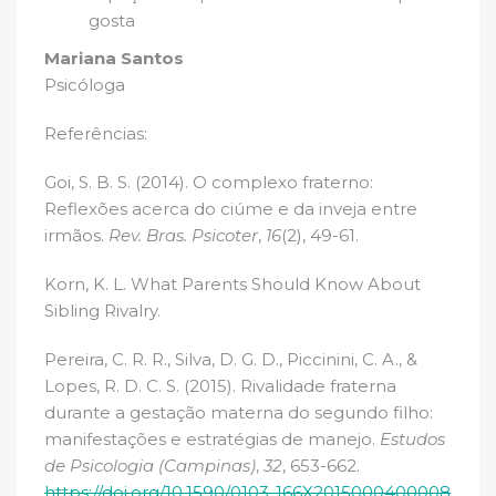
gosta
Mariana Santos
Psicóloga
Referências:
Goi, S. B. S. (2014). O complexo fraterno:
Reflexões acerca do ciúme e da inveja entre
irmãos.
Rev. Bras. Psicoter
,
16
(2), 49-61.
Korn, K. L. What Parents Should Know About
Sibling Rivalry.
Pereira, C. R. R., Silva, D. G. D., Piccinini, C. A., &
Lopes, R. D. C. S. (2015). Rivalidade fraterna
durante a gestação materna do segundo filho:
manifestações e estratégias de manejo.
Estudos
de Psicologia (Campinas)
,
32
, 653-662.
https://doi.org/10.1590/0103-166X2015000400008