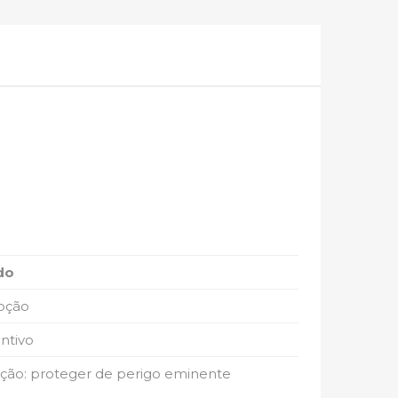
do
oção
intivo
ção: proteger de perigo eminente